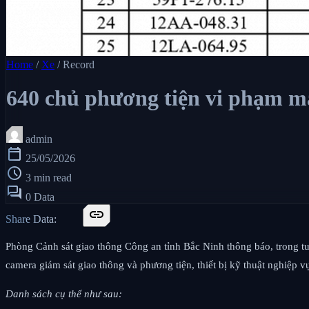
Home
/
Xe
/
Record
640 chủ phương tiện vi phạm ma
admin
calendar_today
25/05/2026
schedule
3 min read
forum
0 Data
link
Share Data:
Phòng Cảnh sát giao thông Công an tỉnh Bắc Ninh thông báo, trong tu
camera giám sát giao thông và phương tiện, thiết bị kỹ thuật nghiệp v
Danh sách cụ thể như sau: