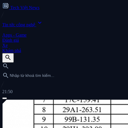
developer_board
Tech Việt News
expand_more
Tin tức công nghệ
Apps - Game
Đánh giá
Xe
Khám phá
search
search
search
21:50