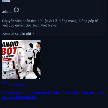
verified
admin
Chuyên viên phân tích dữ liệu & Hệ thống mạng. Đóng góp bài
viết độc quyền cho Tech Việt News.
Xem tất cả bản ghi >
keyboard_double_arrow_left
Node trước
Ubtech ra mắt robot hình người Walker C1 với khả năng múa ba lê
xuất sắc như người thật