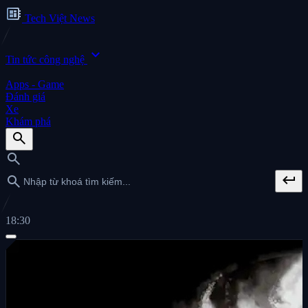
developer_board
Tech Việt News
expand_more
Tin tức công nghệ
Apps - Game
Đánh giá
Xe
Khám phá
search
search
keyboard_return
search
18:30