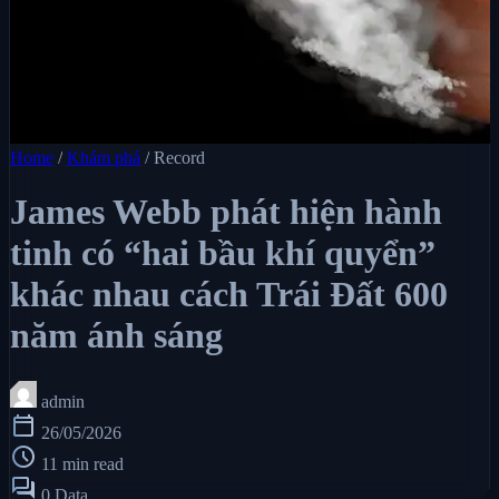
Home
/
Khám phá
/
Record
James Webb phát hiện hành
tinh có “hai bầu khí quyển”
khác nhau cách Trái Đất 600
năm ánh sáng
admin
calendar_today
26/05/2026
schedule
11 min read
forum
0 Data