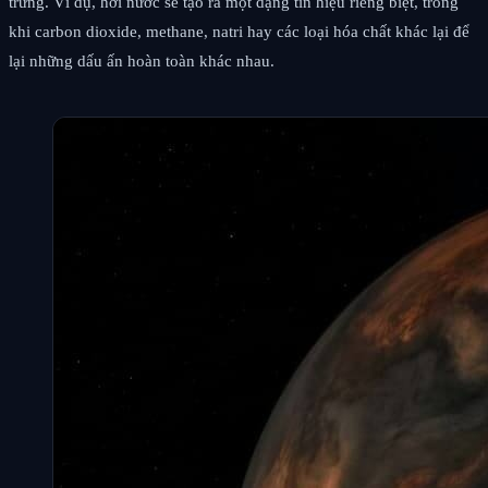
trưng. Ví dụ, hơi nước sẽ tạo ra một dạng tín hiệu riêng biệt, trong
khi carbon dioxide, methane, natri hay các loại hóa chất khác lại để
lại những dấu ấn hoàn toàn khác nhau.