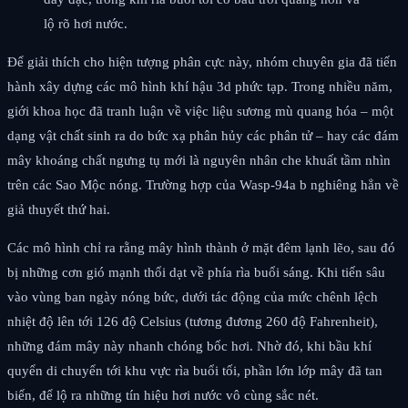
lộ rõ hơi nước.
Để giải thích cho hiện tượng phân cực này, nhóm chuyên gia đã tiến
hành xây dựng các mô hình khí hậu 3d phức tạp. Trong nhiều năm,
giới khoa học đã tranh luận về việc liệu sương mù quang hóa – một
dạng vật chất sinh ra do bức xạ phân hủy các phân tử – hay các đám
mây khoáng chất ngưng tụ mới là nguyên nhân che khuất tầm nhìn
trên các Sao Mộc nóng. Trường hợp của Wasp-94a b nghiêng hẳn về
giả thuyết thứ hai.
Các mô hình chỉ ra rằng mây hình thành ở mặt đêm lạnh lẽo, sau đó
bị những cơn gió mạnh thổi dạt về phía rìa buổi sáng. Khi tiến sâu
vào vùng ban ngày nóng bức, dưới tác động của mức chênh lệch
nhiệt độ lên tới 126 độ Celsius (tương đương 260 độ Fahrenheit),
những đám mây này nhanh chóng bốc hơi. Nhờ đó, khi bầu khí
quyển di chuyển tới khu vực rìa buổi tối, phần lớn lớp mây đã tan
biến, để lộ ra những tín hiệu hơi nước vô cùng sắc nét.