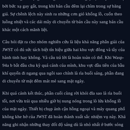
bởi bức xạ gay gắt, trong khi bán cầu đêm lại chìm trong sự băng
giá. Sự chênh lệch này sinh ra những cơn gió khổng lồ, cuốn theo
luồng nhiệt và các dải mây di chuyển từ bán cầu này sang bán cầu
khác một cách mãnh liệt.
Câu hỏi đặt ra cho nhóm nghiên cứu là liệu khả năng phân giải của
JWST có đủ sức tách biệt tín hiệu giữa hai khu vực đông và tây của
hành tinh hay không. Và câu trả lời là hoàn toàn có thể. Khi Wasp-
94a b bắt đầu chu kỳ quá cảnh của mình, khu vực đầu tiên của bầu
khí quyển đi ngang qua ngôi sao chính là rìa buổi sáng, phần đang
di chuyển từ mặt đêm mát mẻ sang mặt ngày.
Khi quá cảnh kết thúc, phần cuối cùng rời khỏi đĩa sao là rìa buổi
tối, nơi vừa trải qua nhiều giờ bị nung nóng trong lò lửa khổng lồ
của mặt ngày. Thiết bị chụp ảnh cận hồng ngoại và máy quang phổ
không khe hở của JWST đã hoàn thành xuất sắc nhiệm vụ này. Khả
năng ghi nhận những thay đổi độ sáng dù là nhỏ nhất ở bước sóng