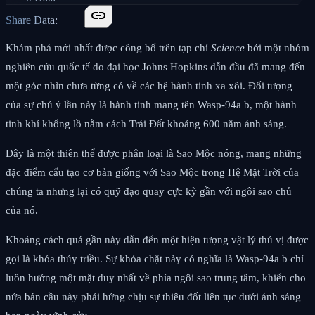
link
Share Data:
Khám phá mới nhất được công bố trên tạp chí
Science
bởi một nhóm
nghiên cứu quốc tế do đại học Johns Hopkins dẫn đầu đã mang đến
một góc nhìn chưa từng có về các hệ hành tinh xa xôi. Đối tượng
của sự chú ý lần này là hành tinh mang tên Wasp-94a b, một hành
tinh khí khổng lồ nằm cách Trái Đất khoảng 600 năm ánh sáng.
Đây là một thiên thể được phân loại là Sao Mộc nóng, mang những
đặc điểm cấu tạo cơ bản giống với Sao Mộc trong Hệ Mặt Trời của
chúng ta nhưng lại có quỹ đạo quay cực kỳ gần với ngôi sao chủ
của nó.
Khoảng cách quá gần này dẫn đến một hiện tượng vật lý thú vị được
gọi là khóa thủy triều. Sự khóa chặt này có nghĩa là Wasp-94a b chỉ
luôn hướng một mặt duy nhất về phía ngôi sao trung tâm, khiến cho
nửa bán cầu này phải hứng chịu sự thiêu đốt liên tục dưới ánh sáng