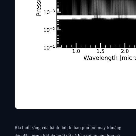
Rìa buổi sáng của hành tinh bị bao phủ bởi mây khoáng
dày đặc, trong khi rìa buổi tối có bầu trời quang hơn và