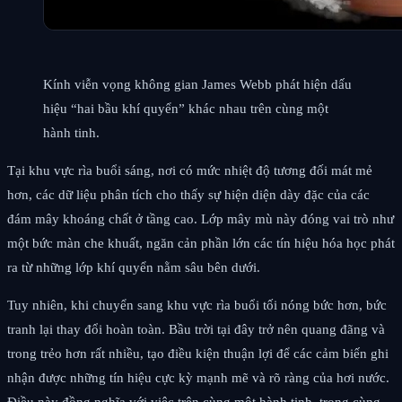
Kính viễn vọng không gian James Webb phát hiện dấu
hiệu “hai bầu khí quyển” khác nhau trên cùng một
hành tinh.
Tại khu vực rìa buổi sáng, nơi có mức nhiệt độ tương đối mát mẻ
hơn, các dữ liệu phân tích cho thấy sự hiện diện dày đặc của các
đám mây khoáng chất ở tầng cao. Lớp mây mù này đóng vai trò như
một bức màn che khuất, ngăn cản phần lớn các tín hiệu hóa học phát
ra từ những lớp khí quyển nằm sâu bên dưới.
Tuy nhiên, khi chuyển sang khu vực rìa buổi tối nóng bức hơn, bức
tranh lại thay đổi hoàn toàn. Bầu trời tại đây trở nên quang đãng và
trong trẻo hơn rất nhiều, tạo điều kiện thuận lợi để các cảm biến ghi
nhận được những tín hiệu cực kỳ mạnh mẽ và rõ ràng của hơi nước.
Điều này đồng nghĩa với việc trên cùng một hành tinh, trong cùng