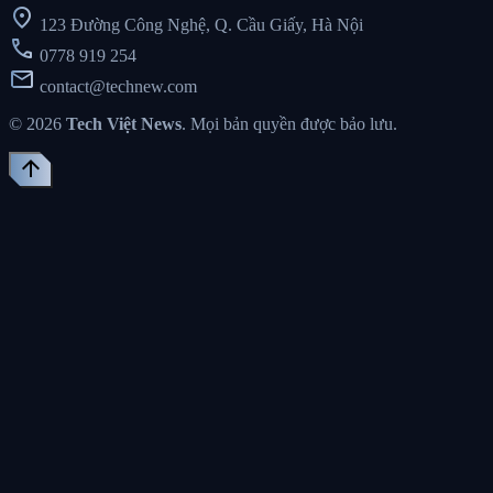
location_on
123 Đường Công Nghệ, Q. Cầu Giấy, Hà Nội
call
0778 919 254
mail
contact@technew.com
© 2026
Tech Việt News
. Mọi bản quyền được bảo lưu.
arrow_upward