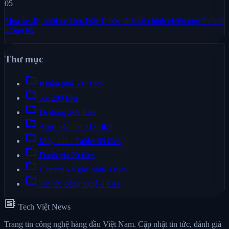
05
Mua xe dễ, nuôi xe khó: Đây là bóc tách tài chính nhiều người chưa
lường tới
Thư mục
folder
Khám phá
537 files
folder
Xe
280 files
folder
Di động
269 files
folder
Apps - Game
213 files
folder
Máy tính - Tablet
65 files
folder
Đánh giá
20 files
folder
Camera - Nghe nhìn
4 files
folder
Tin tức công nghệ
0 files
developer_board
Tech Việt News
Trang tin công nghệ hàng đầu Việt Nam. Cập nhật tin tức, đánh giá