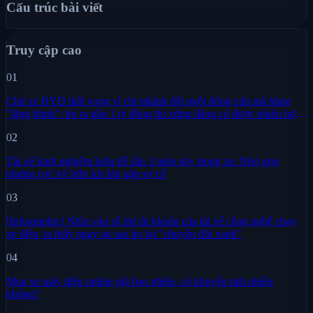
Cấu trúc bài viết
Truy cập cao
01
Chủ xe BYD thất vọng vì chi nhánh đột ngột đóng cửa mà hãng
"lặng thinh": bỏ ra gần 1 tỷ đồng thì xứng đáng có được nhiều hơn
sự im lặng
02
Tài xế kinh nghiệm luôn để sẵn 3 món này trong xe: Nhỏ gọn
nhưng cực kỳ hữu ích khi gặp sự cố
03
[Infographic] Nhìn vào số dư tài khoản của tài xế công nghệ chạy
xe điện, ta thấy ngay tại sao họ lại "chuyển đổi xanh"
04
Mua xe máy điện online giá bao nhiêu, có khuyến mãi nhiều
không?